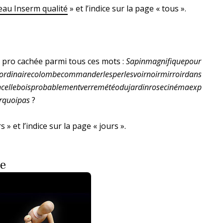
eau Inserm qualité
» et l’indice sur la page « tous ».
m pro cachée parmi tous ces mots :
Sapinmagnifiquepour
raordinairecolombecommanderlesperlesvoirnoirmirroirdans
incelleboisprobablementverremétéodujardinrosecinémaexp
rquoipas
?
» et l’indice sur la page « jours ».
ge