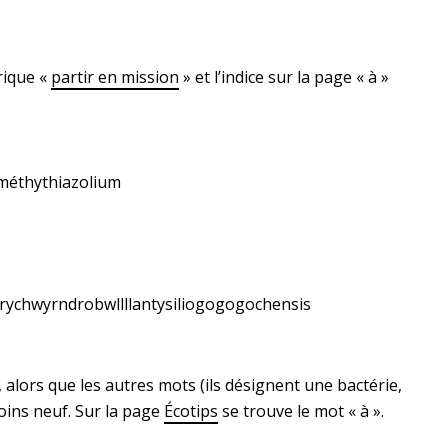
rique «
partir en mission
» et l’indice sur la page « à »
méthythiazolium
rychwyrndrobwllllantysiliogogogochensis
 alors que les autres mots (ils désignent une bactérie,
oins neuf. Sur la page
Écotips
se trouve le mot « à ».