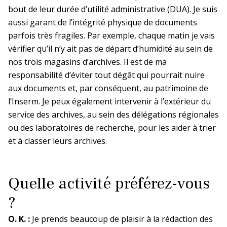
Décisions
bout de leur durée d’utilité administrative (DUA). Je suis
aussi garant de l’intégrité physique de documents
Paca et Corse
Inserm-Japan Society for the Promotion
Décisions relatives à l’organisation de
Dispositif éthique et autorisation de
parfois très fragiles. Par exemple, chaque matin je vais
of Science (JSPS)
Appel à propositions
l’Inserm
projet
vérifier qu’il n’y ait pas de départ d’humidité au sein de
pour un séminaire conjoint en France en
En bref
La DR Paca et Corse en bref
2027
nos trois magasins d’archives. Il est de ma
Décisions relatives aux unités depuis
Cadre éthique de la recherche animale
2009
responsabilité d’éviter tout dégât qui pourrait nuire
Inserm-National Science and
aux documents et, par conséquent, au patrimoine de
En pratique
Technology Council (NSTC) de Taïwan
Conduire un projet utilisant des animaux
l’Inserm. Je peux également intervenir à l’extérieur du
Programmes Mobilités exploratoires et
à des fins scientifiques
service des archives, au sein des délégations régionales
séminaires conjoints 2026
La prévention dans ma DR
ou des laboratoires de recherche, pour les aider à trier
Groupe Organismes modèles et
et à classer leurs archives.
ressources
Appels Inserm/Iresp
Paris-IDF Centre Est
Quelle activité préférez-vous
En bref
La DR Paris-IDF Centre Est en
?
bref
O. K. :
Je prends beaucoup de plaisir à la rédaction des