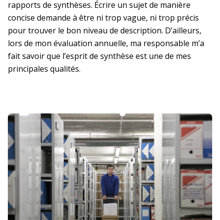
rapports de synthèses. Écrire un sujet de manière
La prévention dans ma DR
concise demande à être ni trop vague, ni trop précis
pour trouver le bon niveau de description. D’ailleurs,
lors de mon évaluation annuelle, ma responsable m’a
Paris-IDF Centre Nord
fait savoir que l’esprit de synthèse est une de mes
principales qualités.
En bref
La DR Paris-IDF Centre Nord en
bref
La prévention dans ma DR
Paris-IDF Sud
En bref
La DR Paris-IDF Sud en bref
La prévention dans ma DR