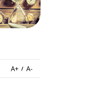
Ces boutons servent à modifier la tail
A+
A-
/