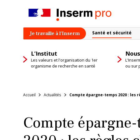
Skip
to
content
Santé et sécurité
Je travaille à l’Inserm
L’Institut
Nous
Les valeurs et l'organisation du 1er
L'Inser
organisme de recherche en santé
ou sur 
Accueil
Actualités
Compte épargne-temps 2020 : les rè
Compte épargne-