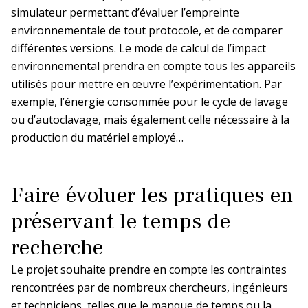
Décisions
simulateur permettant d’évaluer l’empreinte
environnementale de tout protocole, et de comparer
Paca et Corse
Inserm-Japan Society for the Promotion
Décisions relatives à l’organisation de
Dispositif éthique et autorisation de
différentes versions. Le mode de calcul de l’impact
of Science (JSPS)
Appel à propositions
l’Inserm
projet
environnemental prendra en compte tous les appareils
pour un séminaire conjoint en France en
En bref
La DR Paca et Corse en bref
2027
utilisés pour mettre en œuvre l’expérimentation. Par
Décisions relatives aux unités depuis
Cadre éthique de la recherche animale
2009
exemple, l’énergie consommée pour le cycle de lavage
Inserm-National Science and
ou d’autoclavage, mais également celle nécessaire à la
En pratique
Technology Council (NSTC) de Taïwan
Conduire un projet utilisant des animaux
production du matériel employé…
Programmes Mobilités exploratoires et
à des fins scientifiques
séminaires conjoints 2026
La prévention dans ma DR
Faire évoluer les pratiques en
Groupe Organismes modèles et
ressources
Appels Inserm/Iresp
préservant le temps de
Paris-IDF Centre Est
recherche
En bref
La DR Paris-IDF Centre Est en
Le projet souhaite prendre en compte les contraintes
bref
rencontrées par de nombreux chercheurs, ingénieurs
et techniciens, telles que le manque de temps ou la