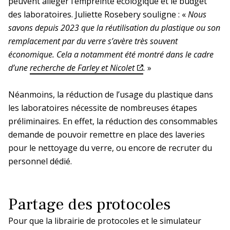
peuvent alléger l’empreinte écologique et le budget
des laboratoires. Juliette Rosebery souligne : «
Nous
savons depuis 2023 que la réutilisation du plastique ou son
Siège
remplacement par du verre s’avère très souvent
économique. Cela a notamment été montré dans le cadre
d’une
recherche de Farley et Nicolet
.
»
En bref
La DR Siège en bref
Néanmoins, la réduction de l’usage du plastique dans
En pratique
les laboratoires nécessite de nombreuses étapes
préliminaires. En effet, la réduction des consommables
demande de pouvoir remettre en place des laveries
La prévention dans ma DR
pour le nettoyage du verre, ou encore de recruter du
personnel dédié.
Partage des protocoles
Pour que la librairie de protocoles et le simulateur