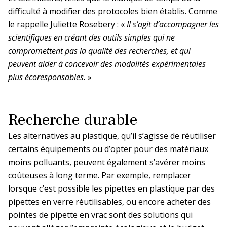
La prévention dans ma DR
difficulté à modifier des protocoles bien établis. Comme
le rappelle Juliette Rosebery : «
Il s’agit d’accompagner les
scientifiques en créant des outils simples qui ne
Paris-IDF Centre Nord
compromettent pas la qualité des recherches, et qui
peuvent aider à concevoir des modalités expérimentales
En bref
La DR Paris-IDF Centre Nord en
plus écoresponsables.
»
bref
Recherche durable
La prévention dans ma DR
Les alternatives au plastique, qu’il s’agisse de réutiliser
certains équipements ou d’opter pour des matériaux
Paris-IDF Sud
moins polluants, peuvent également s’avérer moins
coûteuses à long terme. Par exemple, remplacer
En bref
La DR Paris-IDF Sud en bref
lorsque c’est possible les pipettes en plastique par des
pipettes en verre réutilisables, ou encore acheter des
pointes de pipette en vrac sont des solutions qui
La prévention dans ma DR