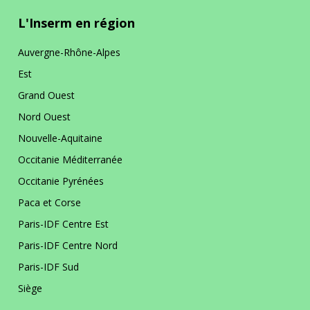
La prévention dans ma DR
L'Inserm en région
Auvergne-Rhône-Alpes
Paris-IDF Centre Nord
Est
Grand Ouest
En bref
La DR Paris-IDF Centre Nord en
Nord Ouest
bref
Nouvelle-Aquitaine
La prévention dans ma DR
Occitanie Méditerranée
Occitanie Pyrénées
Paca et Corse
Paris-IDF Sud
Paris-IDF Centre Est
Paris-IDF Centre Nord
En bref
La DR Paris-IDF Sud en bref
Paris-IDF Sud
Siège
La prévention dans ma DR