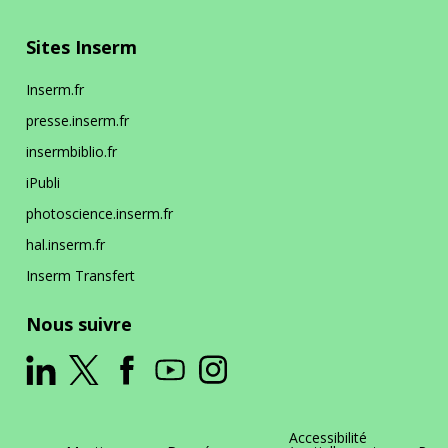
Sites Inserm
Siège
Inserm.fr
presse.inserm.fr
En bref
La DR Siège en bref
insermbiblio.fr
iPubli
En pratique
photoscience.inserm.fr
hal.inserm.fr
La prévention dans ma DR
Inserm Transfert
Nous suivre
Accessibilité