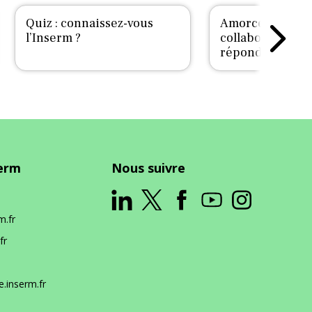
Quiz : connaissez-vous
Amorcez des
l’Inserm ?
collaborations 
répondre aux a
Cluster Health 
serm
Nous suivre
m.fr
fr
.inserm.fr