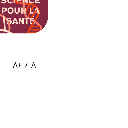
Ces boutons servent à modifier la tail
A+
A-
/