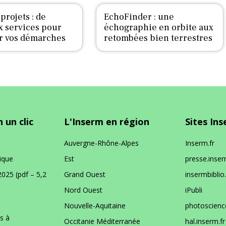
projets : de
EchoFinder : une
 services pour
échographie en orbite aux
er vos démarches
retombées bien terrestres
 un clic
L'Inserm en région
Sites In
Auvergne-Rhône-Alpes
Inserm.fr
ique
Est
presse.inser
2025 (pdf – 5,2
Grand Ouest
insermbiblio.
Nord Ouest
iPubli
Nouvelle-Aquitaine
photoscience
s à
Occitanie Méditerranée
hal.inserm.fr