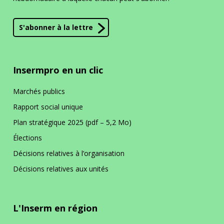
S'abonner à la lettre
Siège
En bref
La DR Siège en bref
Insermpro en un clic
Marchés publics
En pratique
Rapport social unique
Plan stratégique 2025 (pdf – 5,2 Mo)
La prévention dans ma DR
Élections
Décisions relatives à l’organisation
Décisions relatives aux unités
L'Inserm en région