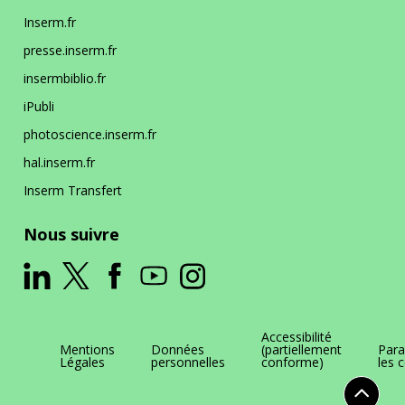
Inserm.fr
presse.inserm.fr
insermbiblio.fr
iPubli
photoscience.inserm.fr
hal.inserm.fr
Inserm Transfert
Nous suivre
Accessibilité
Mentions
Données
(partiellement
Para
Légales
personnelles
conforme)
les 