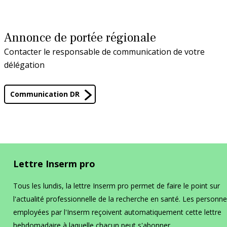
La prévention dans ma DR
Annonce de portée régionale
Paris-IDF Centre Nord
Contacter le responsable de communication de votre
délégation
En bref
La DR Paris-IDF Centre Nord en
bref
Communication DR
La prévention dans ma DR
Paris-IDF Sud
Lettre Inserm pro
Tous les lundis, la lettre Inserm pro permet de faire le point sur
En bref
La DR Paris-IDF Sud en bref
l'actualité professionnelle de la recherche en santé. Les personn
employées par l'Inserm reçoivent automatiquement cette lettre
La prévention dans ma DR
hebdomadaire à laquelle chacun peut s'abonner.