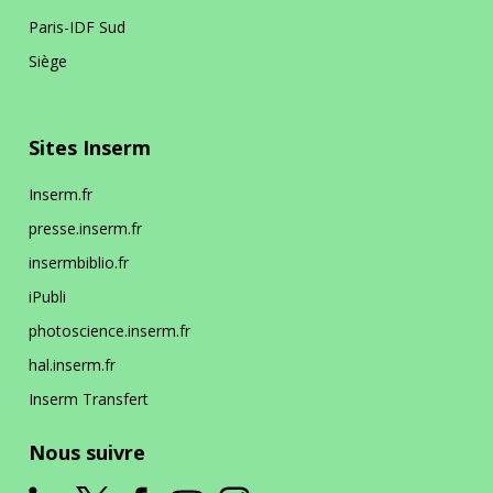
Paris-IDF Sud
Siège
Siège
Sites Inserm
En bref
La DR Siège en bref
Inserm.fr
En pratique
presse.inserm.fr
insermbiblio.fr
iPubli
La prévention dans ma DR
photoscience.inserm.fr
hal.inserm.fr
Inserm Transfert
Nous suivre