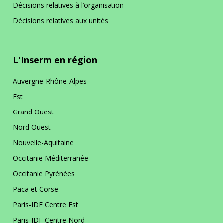
Décisions relatives à l’organisation
La prévention dans ma DR
Décisions relatives aux unités
Paris-IDF Centre Nord
L'Inserm en région
En bref
La DR Paris-IDF Centre Nord en
Auvergne-Rhône-Alpes
bref
Est
Grand Ouest
La prévention dans ma DR
Nord Ouest
Nouvelle-Aquitaine
Paris-IDF Sud
Occitanie Méditerranée
Occitanie Pyrénées
En bref
La DR Paris-IDF Sud en bref
Paca et Corse
Paris-IDF Centre Est
La prévention dans ma DR
Paris-IDF Centre Nord