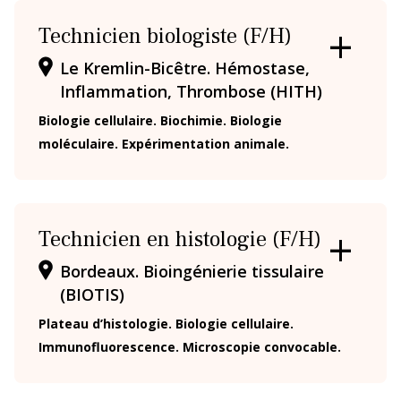
Technicien biologiste (F/H)
OUVRIR
Siège
Le Kremlin-Bicêtre. Hémostase,
/
Inflammation, Thrombose (HITH)
FERMER
LA
Biologie cellulaire. Biochimie. Biologie
En bref
La DR Siège en bref
FICHE
moléculaire. Expérimentation animale.
En pratique
Technicien en histologie (F/H)
La prévention dans ma DR
OUVRIR
Bordeaux. Bioingénierie tissulaire
/
(BIOTIS)
FERMER
LA
Plateau d’histologie. Biologie cellulaire.
FICHE
Immunofluorescence. Microscopie convocable.