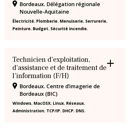
Bordeaux. Délégation régionale
La prévention dans ma DR
FERMER
LA
Nouvelle-Aquitaine
FICHE
Électricité. Plomberie. Menuiserie. Serrurerie.
Paris-IDF Centre Nord
Peinture. Budget. Sécurité incendie.
En bref
La DR Paris-IDF Centre Nord en
bref
Technicien d’exploitation,
La prévention dans ma DR
d’assistance et de traitement de
OUVRIR
/
l’information (F/H)
FERMER
LA
Bordeaux. Centre d’imagerie de
Paris-IDF Sud
FICHE
Bordeaux (BIC)
Windows. MacOSX. Linux. Réseaux.
En bref
La DR Paris-IDF Sud en bref
Administration. TCP/IP. DHCP. DNS.
La prévention dans ma DR