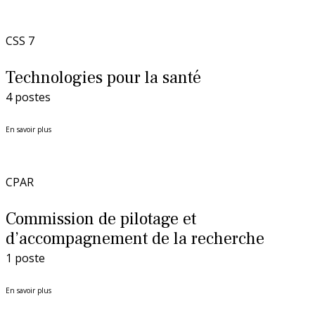
La prévention dans ma DR
CSS 7
Paris-IDF Centre Nord
Technologies pour la santé
4 postes
En bref
La DR Paris-IDF Centre Nord en
bref
En savoir plus
La prévention dans ma DR
CPAR
Paris-IDF Sud
Commission de pilotage et
d’accompagnement de la recherche
1 poste
En bref
La DR Paris-IDF Sud en bref
En savoir plus
La prévention dans ma DR