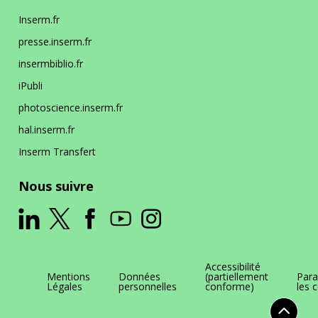
Inserm.fr
presse.inserm.fr
insermbiblio.fr
iPubli
photoscience.inserm.fr
hal.inserm.fr
Inserm Transfert
Nous suivre
Accessibilité
Mentions
Données
(partiellement
Para
Légales
personnelles
conforme)
les 