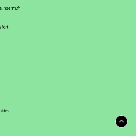
.inserm.fr
sfert
okies