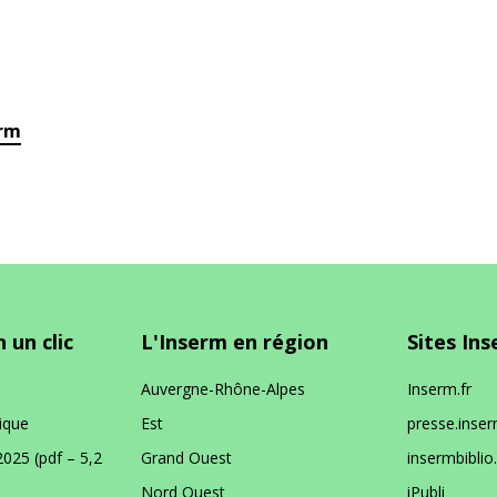
erm
 un clic
L'Inserm en région
Sites In
Auvergne-Rhône-Alpes
Inserm.fr
ique
Est
presse.inser
2025 (pdf – 5,2
Grand Ouest
insermbiblio.
Nord Ouest
iPubli