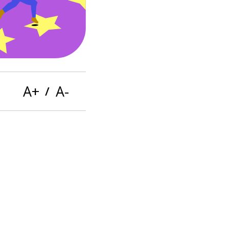
Ces boutons servent à modifier la tail
A+
A-
/