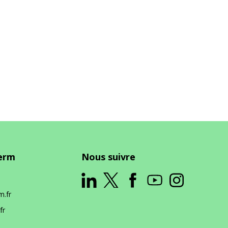
serm
Nous suivre
m.fr
fr