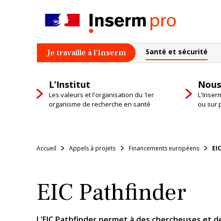
Skip
to
content
Santé et sécurité
Je travaille à l’Inserm
L’Institut
Nous
Les valeurs et l'organisation du 1er
L'Inser
organisme de recherche en santé
ou sur 
Accueil
Appels à projets
Financements européens
EI
EIC Pathfinder
L'EIC Pathfinder permet à des chercheuses et d