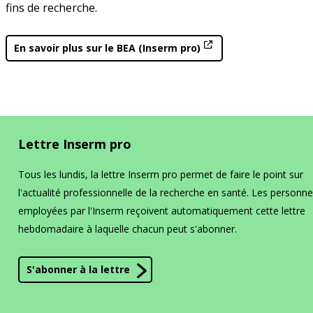
fins de recherche.
Décisions
Paca et Corse
Inserm-Japan Society for the Promotion
Décisions relatives à l’organisation de
Dispositif éthique et autorisation de
En savoir plus sur le BEA (Inserm pro)
of Science (JSPS)
Appel à propositions
l’Inserm
projet
pour un séminaire conjoint en France en
En bref
La DR Paca et Corse en bref
2027
Décisions relatives aux unités depuis
Cadre éthique de la recherche animale
2009
Inserm-National Science and
En pratique
Technology Council (NSTC) de Taïwan
Conduire un projet utilisant des animaux
Lettre Inserm pro
Programmes Mobilités exploratoires et
à des fins scientifiques
séminaires conjoints 2026
La prévention dans ma DR
Tous les lundis, la lettre Inserm pro permet de faire le point sur
l'actualité professionnelle de la recherche en santé. Les personn
Groupe Organismes modèles et
ressources
employées par l'Inserm reçoivent automatiquement cette lettre
Appels Inserm/Iresp
Paris-IDF Centre Est
hebdomadaire à laquelle chacun peut s'abonner.
En bref
La DR Paris-IDF Centre Est en
S'abonner à la lettre
bref