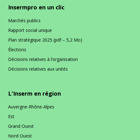
La prévention dans ma DR
Insermpro en un clic
Marchés publics
Paris-IDF Centre Nord
Rapport social unique
Plan stratégique 2025 (pdf – 5,2 Mo)
En bref
La DR Paris-IDF Centre Nord en
Élections
bref
Décisions relatives à l’organisation
Décisions relatives aux unités
La prévention dans ma DR
L'Inserm en région
Paris-IDF Sud
Auvergne-Rhône-Alpes
En bref
La DR Paris-IDF Sud en bref
Est
Grand Ouest
Nord Ouest
La prévention dans ma DR