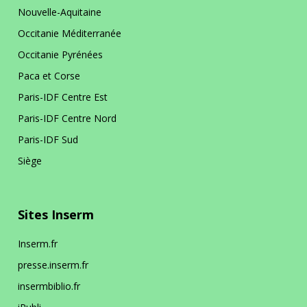
Nouvelle-Aquitaine
Occitanie Méditerranée
Siège
Occitanie Pyrénées
Paca et Corse
En bref
La DR Siège en bref
Paris-IDF Centre Est
Paris-IDF Centre Nord
En pratique
Paris-IDF Sud
Siège
La prévention dans ma DR
Sites Inserm
Inserm.fr
presse.inserm.fr
insermbiblio.fr