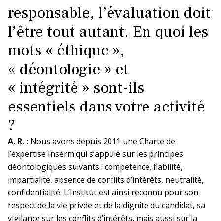
La prévention dans ma DR
responsable, l’évaluation doit
l’être tout autant. En quoi les
Paris-IDF Centre Nord
mots « éthique »,
« déontologie » et
En bref
La DR Paris-IDF Centre Nord en
« intégrité » sont-ils
bref
essentiels dans votre activité
La prévention dans ma DR
?
A. R. :
Nous avons depuis 2011 une Charte de
Paris-IDF Sud
l’expertise Inserm qui s’appuie sur les principes
déontologiques suivants : compétence, fiabilité,
impartialité, absence de conflits d’intérêts, neutralité,
En bref
La DR Paris-IDF Sud en bref
confidentialité. L’Institut est ainsi reconnu pour son
respect de la vie privée et de la dignité du candidat, sa
La prévention dans ma DR
vigilance sur les conflits d’intérêts, mais aussi sur la