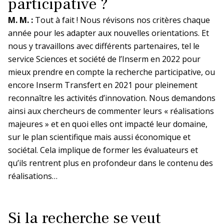
participative ?
Décisions
M. M. :
Tout à fait ! Nous révisons nos critères chaque
Paca et Corse
Inserm-Japan Society for the Promotion
Décisions relatives à l’organisation de
Dispositif éthique et autorisation de
année pour les adapter aux nouvelles orientations. Et
of Science (JSPS)
Appel à propositions
l’Inserm
projet
nous y travaillons avec différents partenaires, tel le
pour un séminaire conjoint en France en
En bref
La DR Paca et Corse en bref
service Sciences et société de l’Inserm en 2022 pour
2027
Décisions relatives aux unités depuis
Cadre éthique de la recherche animale
mieux prendre en compte la recherche participative, ou
2009
Inserm-National Science and
encore Inserm Transfert en 2021 pour pleinement
En pratique
Technology Council (NSTC) de Taïwan
reconnaître les activités d’innovation. Nous demandons
Conduire un projet utilisant des animaux
Programmes Mobilités exploratoires et
à des fins scientifiques
ainsi aux chercheurs de commenter leurs « réalisations
séminaires conjoints 2026
La prévention dans ma DR
majeures » et en quoi elles ont impacté leur domaine,
sur le plan scientifique mais aussi économique et
Groupe Organismes modèles et
sociétal. Cela implique de former les évaluateurs et
ressources
Appels Inserm/Iresp
qu’ils rentrent plus en profondeur dans le contenu des
Paris-IDF Centre Est
réalisations…
En bref
La DR Paris-IDF Centre Est en
bref
Si la recherche se veut