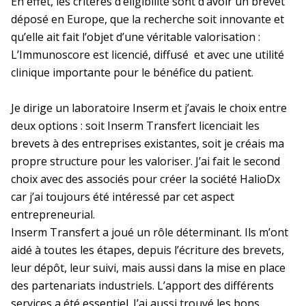
En effet, les critères d’éligibilité sont d’avoir un brevet
La prévention dans ma DR
déposé en Europe, que la recherche soit innovante et
qu’elle ait fait l’objet d’une véritable valorisation :
L’Immunoscore est licencié, diffusé et avec une utilité
Paris-IDF Centre Nord
clinique importante pour le bénéfice du patient.
En bref
La DR Paris-IDF Centre Nord en
Je dirige un laboratoire Inserm et j’avais le choix entre
bref
deux options : soit Inserm Transfert licenciait les
brevets à des entreprises existantes, soit je créais ma
La prévention dans ma DR
propre structure pour les valoriser. J’ai fait le second
choix avec des associés pour créer la société HalioDx
car j’ai toujours été intéressé par cet aspect
Paris-IDF Sud
entrepreneurial.
Inserm Transfert a joué un rôle déterminant. Ils m’ont
aidé à toutes les étapes, depuis l’écriture des brevets,
En bref
La DR Paris-IDF Sud en bref
leur dépôt, leur suivi, mais aussi dans la mise en place
des partenariats industriels. L’apport des différents
La prévention dans ma DR
services a été essentiel. J’ai aussi trouvé les bons