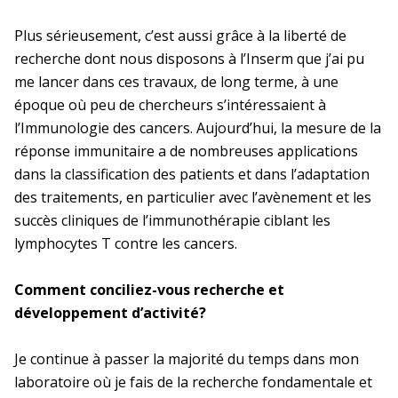
Comité d’action et d’entraide sociale
Lauréats et comités d’évaluation
Définition de l’animal de laboratoire
Bases de données pour la recherche en santé
(Caes)
Plus sérieusement, c’est aussi grâce à la liberté de
L’utilisation secondaire
En bref
La DR Occitanie Méditerranée
Mobilité interne des chercheurs
recherche dont nous disposons à l’Inserm que j’ai pu
en bref
Changement d’affectation et partage
Les principales bases de données
Collaborations internationales
me lancer dans ces travaux, de long terme, à une
Le transport de l’animal de laboratoire
d’activité
Politique sociale et formation
Importation et exportation
époque où peu de chercheurs s’intéressaient à
Les collaborations internationales en
La prévention dans ma DR
Le Système national des données de
l’Immunologie des cancers. Aujourd’hui, la mesure de la
Mobilité interne des ingénieurs et
bref
Commission nationale de politique
L’état sanitaire de l’animal de laboratoire
santé (SNDS) base principale
réponse immunitaire a de nombreuses applications
techniciens
Préparation et conservation
sociale (CNPS)
dans la classification des patients et dans l’adaptation
Projets de recherche internationaux
Occitanie Pyrénées
Mobilité externe des chercheurs et des
des traitements, en particulier avec l’avènement et les
(PRI)
Le devenir de l’animal
Commission nationale de formation
IT
Poursuivre sa carrière hors de
Examens génétiques
succès cliniques de l’immunothérapie ciblant les
(CNF)
l’Inserm
En bref
La DR Occitanie Pyrénées en
lymphocytes T contre les cancers.
Tremplin international
bref
La qualification du personnel
Mobilité internationale
Venir en France,
Instances ministérielles
Comment conciliez-vous recherche et
partir à l'étranger
Inserm-Indian Council for Medical
En pratique
La DR Occitanie Pyrénées
développement d’activité?
Cneser
Conseil national de
Research (ICMR)
Appel à projets
en bref
Acquisition et validation des
l'enseignement supérieur et de la
Complications vasculaires du diabète
compétences des personnels
recherche
Je continue à passer la majorité du temps dans mon
La prévention dans ma DR
laboratoire où je fais de la recherche fondamentale et
Inserm-Fonds de recherche du Québec
Le certificat de capacité