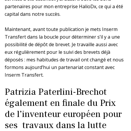
partenaires pour mon entreprise HalioDx, ce qui a été
capital dans notre succès.
Siège
Maintenant, avant toute publication je mets Inserm
Transfert dans la boucle pour déterminer s’il y a une
En bref
La DR Siège en bref
possibilité de dépôt de brevet. Je travaille aussi avec
eux régulièrement pour le suivi des brevets déjà
En pratique
déposés : mes habitudes de travail ont changé et nous
formons aujourd’hui un partenariat constant avec
Inserm Transfert.
La prévention dans ma DR
Patrizia Paterlini-Brechot
également en finale du Prix
de l’inventeur européen pour
ses travaux dans la lutte