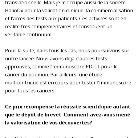
translationnelle. Mais je m’occupe aussi de la société
Décisions
HalioDx pour la validation clinique, la commercialisation
Paca et Corse
Inserm-Japan Society for the Promotion
Décisions relatives à l’organisation de
et l’accès des tests aux patients. Ces activités sont en
Dispositif éthique et autorisation de
of Science (JSPS)
Appel à propositions
l’Inserm
réalité très complémentaires et constituent un
projet
pour un séminaire conjoint en France en
véritable continuum.
En bref
La DR Paca et Corse en bref
2027
Décisions relatives aux unités depuis
Cadre éthique de la recherche animale
2009
Pour la suite, dans tous les cas, nous poursuivons sur
Inserm-National Science and
En pratique
Technology Council (NSTC) de Taïwan
notre lancée. Nous avons déjà d’autres tests
Conduire un projet utilisant des animaux
Programmes Mobilités exploratoires et
approuvés, comme l’Immunoscore PD-L1 pour le
à des fins scientifiques
séminaires conjoints 2026
cancer du poumon. Par ailleurs, une étude
La prévention dans ma DR
multicentrique est en cours pour tester l’Immunoscore
Groupe Organismes modèles et
pour tous les cancers.
ressources
Appels Inserm/Iresp
Paris-IDF Centre Est
Ce prix récompense la réussite scientifique autant
que le dépôt de brevet. Comment avez-vous mené
En bref
La DR Paris-IDF Centre Est en
la valorisation de vos découvertes?
bref