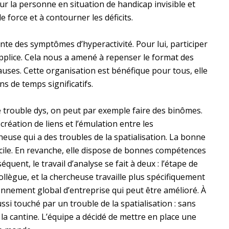
our la personne en situation de handicap invisible et
 force et à contourner les déficits.
te des symptômes d’hyperactivité. Pour lui, participer
pplice. Cela nous a amené à repenser le format des
auses. Cette organisation est bénéfique pour tous, elle
ns de temps significatifs.
le trouble dys, on peut par exemple faire des binômes.
a création de liens et l’émulation entre les
euse qui a des troubles de la spatialisation. La bonne
cile. En revanche, elle dispose de bonnes compétences
quent, le travail d’analyse se fait à deux : l’étape de
collègue, et la chercheuse travaille plus spécifiquement
nvironnement global d’entreprise qui peut être amélioré. À
aussi touché par un trouble de la spatialisation : sans
r la cantine. L’équipe a décidé de mettre en place une