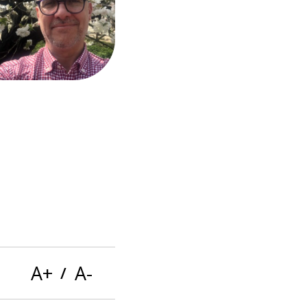
Ces boutons servent à modifier la tail
A+
A-
/