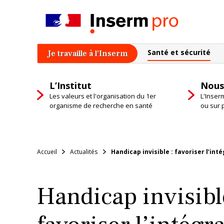
Skip
to
content
Santé et sécurité
Je travaille à l’Inserm
L’Institut
Nous
Les valeurs et l'organisation du 1er
L'Inser
organisme de recherche en santé
ou sur 
Accueil
Actualités
Handicap invisible : favoriser l’in
Handicap invisibl