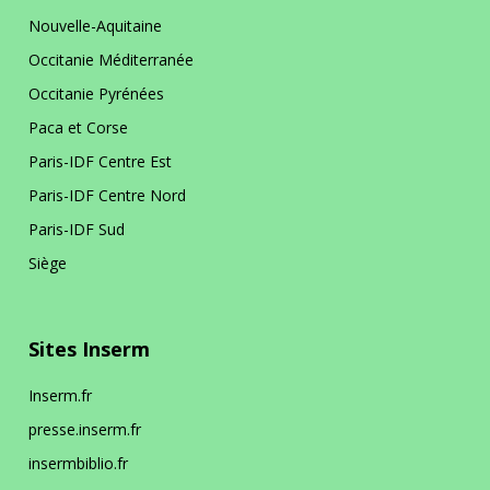
La prévention dans ma DR
Nouvelle-Aquitaine
Occitanie Méditerranée
Occitanie Pyrénées
Paris-IDF Centre Nord
Paca et Corse
En bref
La DR Paris-IDF Centre Nord en
Paris-IDF Centre Est
bref
Paris-IDF Centre Nord
Paris-IDF Sud
La prévention dans ma DR
Siège
Paris-IDF Sud
Sites Inserm
Inserm.fr
En bref
La DR Paris-IDF Sud en bref
presse.inserm.fr
insermbiblio.fr
La prévention dans ma DR