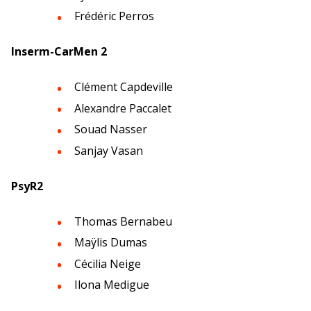
La prévention dans ma DR
Frédéric Perros
Inserm-CarMen 2
Paris-IDF Centre Nord
Clément Capdeville
En bref
La DR Paris-IDF Centre Nord en
Alexandre Paccalet
bref
Souad Nasser
Sanjay Vasan
La prévention dans ma DR
PsyR2
Paris-IDF Sud
Thomas Bernabeu
Maÿlis Dumas
En bref
La DR Paris-IDF Sud en bref
Cécilia Neige
Ilona Medigue
La prévention dans ma DR