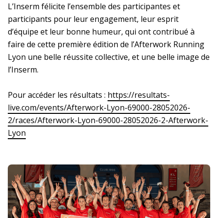
L’Inserm félicite l’ensemble des participantes et
participants pour leur engagement, leur esprit
d’équipe et leur bonne humeur, qui ont contribué à
Siège
faire de cette première édition de l’Afterwork Running
Lyon une belle réussite collective, et une belle image de
En bref
La DR Siège en bref
l’Inserm.
Pour accéder les résultats :
https://resultats-
En pratique
live.com/events/Afterwork-Lyon-69000-28052026-
2/races/Afterwork-Lyon-69000-28052026-2-Afterwork-
La prévention dans ma DR
Lyon