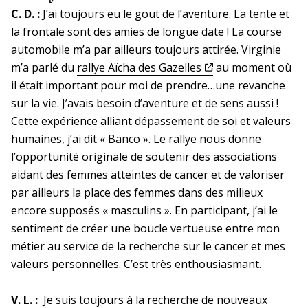
Comité d’action et d’entraide sociale
Lauréats et comités d’évaluation
C. D. :
J’ai toujours eu le gout de l’aventure. La tente et
Définition de l’animal de laboratoire
Bases de données pour la recherche en santé
(Caes)
L’utilisation secondaire
la frontale sont des amies de longue date ! La course
En bref
La DR Occitanie Méditerranée
Mobilité interne des chercheurs
automobile m’a par ailleurs toujours attirée. Virginie
en bref
Changement d’affectation et partage
Les principales bases de données
Collaborations internationales
Le transport de l’animal de laboratoire
m’a parlé du
rallye Aïcha des Gazelles
au moment où
d’activité
Politique sociale et formation
Importation et exportation
il était important pour moi de prendre…une revanche
Les collaborations internationales en
La prévention dans ma DR
Le Système national des données de
Mobilité interne des ingénieurs et
sur la vie. J’avais besoin d’aventure et de sens aussi !
bref
Commission nationale de politique
L’état sanitaire de l’animal de laboratoire
santé (SNDS) base principale
techniciens
Cette expérience alliant dépassement de soi et valeurs
Préparation et conservation
sociale (CNPS)
Projets de recherche internationaux
humaines, j’ai dit « Banco ». Le rallye nous donne
Occitanie Pyrénées
Mobilité externe des chercheurs et des
(PRI)
l’opportunité originale de soutenir des associations
Le devenir de l’animal
Commission nationale de formation
IT
Poursuivre sa carrière hors de
Examens génétiques
aidant des femmes atteintes de cancer et de valoriser
(CNF)
l’Inserm
En bref
La DR Occitanie Pyrénées en
Tremplin international
par ailleurs la place des femmes dans des milieux
bref
encore supposés « masculins ». En participant, j’ai le
La qualification du personnel
Mobilité internationale
Venir en France,
Instances ministérielles
sentiment de créer une boucle vertueuse entre mon
partir à l'étranger
Inserm-Indian Council for Medical
En pratique
La DR Occitanie Pyrénées
Cneser
Conseil national de
métier au service de la recherche sur le cancer et mes
Research (ICMR)
Appel à projets
en bref
Acquisition et validation des
l'enseignement supérieur et de la
valeurs personnelles. C’est très enthousiasmant.
Complications vasculaires du diabète
compétences des personnels
recherche
La prévention dans ma DR
V. L. :
Je suis toujours à la recherche de nouveaux
Inserm-Fonds de recherche du Québec
Le certificat de capacité