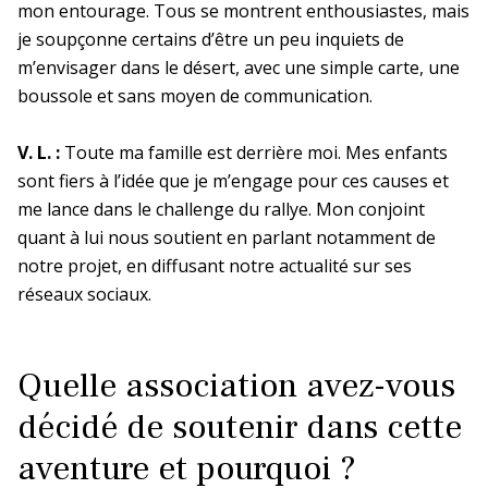
mon entourage. Tous se montrent enthousiastes, mais
je soupçonne certains d’être un peu inquiets de
m’envisager dans le désert, avec une simple carte, une
Siège
boussole et sans moyen de communication.
En bref
La DR Siège en bref
V. L. :
Toute ma famille est derrière moi. Mes enfants
sont fiers à l’idée que je m’engage pour ces causes et
me lance dans le challenge du rallye. Mon conjoint
En pratique
quant à lui nous soutient en parlant notamment de
notre projet, en diffusant notre actualité sur ses
réseaux sociaux.
La prévention dans ma DR
Quelle association avez-vous
décidé de soutenir dans cette
aventure et pourquoi ?