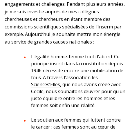
Décisions
engagements et challenges. Pendant plusieurs années,
je me suis investie auprès de mes collègues
Paca et Corse
Inserm-Japan Society for the Promotion
Décisions relatives à l’organisation de
Dispositif éthique et autorisation de
chercheuses et chercheurs en étant membre des
of Science (JSPS)
Appel à propositions
l’Inserm
projet
commissions scientifiques spécialisées de l’Inserm par
pour un séminaire conjoint en France en
En bref
La DR Paca et Corse en bref
exemple. Aujourd’hui je souhaite mettre mon énergie
2027
Décisions relatives aux unités depuis
Cadre éthique de la recherche animale
au service de grandes causes nationales :
2009
Inserm-National Science and
En pratique
Technology Council (NSTC) de Taïwan
L’égalité homme-femme tout d’abord. Ce
Conduire un projet utilisant des animaux
Programmes Mobilités exploratoires et
principe inscrit dans la constitution depuis
à des fins scientifiques
séminaires conjoints 2026
1946 nécessite encore une mobilisation de
La prévention dans ma DR
tous. A travers l’association les
Groupe Organismes modèles et
Sciences’Elles
, que nous avons créée avec
ressources
Appels Inserm/Iresp
Cécile, nous souhaitons œuvrer pour qu’un
Paris-IDF Centre Est
juste équilibre entre les hommes et les
femmes soit enfin une réalité.
En bref
La DR Paris-IDF Centre Est en
bref
Le soutien aux femmes qui luttent contre
le cancer : ces femmes sont au cœur de