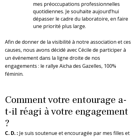
mes préoccupations professionnelles
La prévention dans ma DR
quotidiennes. Je souhaite aujourd’hui
dépasser le cadre du laboratoire, en faire
une priorité plus large.
Paris-IDF Centre Nord
Afin de donner de la visibilité à notre association et ces
En bref
La DR Paris-IDF Centre Nord en
causes, nous avons décidé avec Cécile de participer à
bref
un événement dans la ligne droite de nos
engagements : le rallye Aïcha des Gazelles, 100%
La prévention dans ma DR
féminin.
Paris-IDF Sud
Comment votre entourage a-
t-il réagi à votre engagement
En bref
La DR Paris-IDF Sud en bref
?
C. D. :
Je suis soutenue et encouragée par mes filles et
La prévention dans ma DR