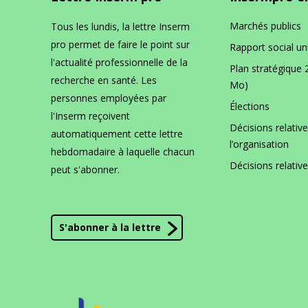
collectées dans le cadre de
Marchés publics
Tous les lundis, la lettre Inserm
fichiers et aux libertés, ce
pro permet de faire le point sur
pour déterminer les donnée
Rapport social un
la conserva
l'actualité professionnelle de la
d’intérêt scientifique, sta
charge de la
Plan stratégique 
recherche en santé. Les
l’élimination ainsi que les
Mo)
l’
archivage
personnes employées par
reçu ces données et l’admi
encore un in
Élections
l'Inserm reçoivent
distinct et 
Décisions relative
automatiquement cette lettre
l’
archivage 
l’organisation
hebdomadaire à laquelle chacun
statistique j
Décisions relativ
peut s'abonner.
par le livre 
S'abonner à la lettre