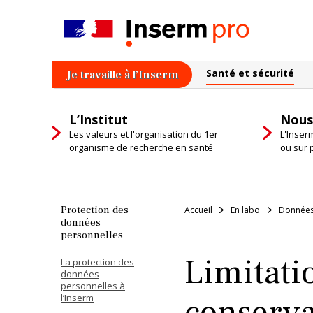
Skip
to
content
Santé et sécurité
Je travaille à l’Inserm
L’Institut
Nous
Les valeurs et l'organisation du 1er
L'Inser
organisme de recherche en santé
ou sur 
Protection des
Accueil
En labo
Données
données
personnelles
Limitati
La protection des
données
personnelles à
conserva
l’Inserm