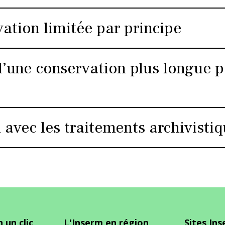
ation limitée par principe
ad vitam aeternam
 d’une conservation plus longue p
détruites
anonymisées
 avec les traitements archivisti
archivage
ques
statistiques.
rsque les archives publiques comportent des données à caractèr
 un clic
L'Inserm en région
Sites In