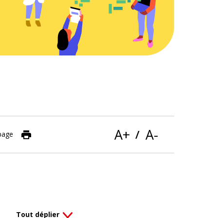
Ces boutons servent à
A+
A-
/
page
Tout déplier