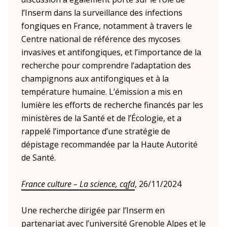
l’Inserm dans la surveillance des infections
fongiques en France, notamment à travers le
Siège
Centre national de référence des mycoses
invasives et antifongiques, et l’importance de la
recherche pour comprendre l’adaptation des
En bref
La DR Siège en bref
champignons aux antifongiques et à la
température humaine. L’émission a mis en
En pratique
lumière les efforts de recherche financés par les
ministères de la Santé et de l’Écologie, et a
rappelé l’importance d’une stratégie de
La prévention dans ma DR
dépistage recommandée par la Haute Autorité
de Santé.
France culture – La science, cqfd
, 26/11/2024
Une recherche dirigée par l’Inserm en
partenariat avec l’université Grenoble Alpes et le