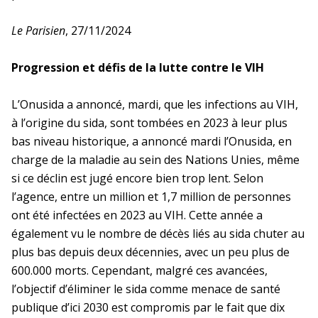
Comité d’action et d’entraide sociale
Lauréats et comités d’évaluation
Définition de l’animal de laboratoire
Bases de données pour la recherche en santé
(Caes)
Le Parisien
, 27/11/2024
L’utilisation secondaire
En bref
La DR Occitanie Méditerranée
Mobilité interne des chercheurs
en bref
Changement d’affectation et partage
Les principales bases de données
Collaborations internationales
Progression et défis de la lutte contre le VIH
Le transport de l’animal de laboratoire
d’activité
Politique sociale et formation
Importation et exportation
Les collaborations internationales en
La prévention dans ma DR
Le Système national des données de
L’Onusida a annoncé, mardi, que les infections au VIH,
Mobilité interne des ingénieurs et
bref
Commission nationale de politique
L’état sanitaire de l’animal de laboratoire
santé (SNDS) base principale
techniciens
à l’origine du sida, sont tombées en 2023 à leur plus
Préparation et conservation
sociale (CNPS)
bas niveau historique, a annoncé mardi l’Onusida, en
Projets de recherche internationaux
Occitanie Pyrénées
Mobilité externe des chercheurs et des
(PRI)
charge de la maladie au sein des Nations Unies, même
Le devenir de l’animal
Commission nationale de formation
IT
Poursuivre sa carrière hors de
Examens génétiques
si ce déclin est jugé encore bien trop lent. Selon
(CNF)
l’Inserm
En bref
La DR Occitanie Pyrénées en
l’agence, entre un million et 1,7 million de personnes
Tremplin international
bref
ont été infectées en 2023 au VIH. Cette année a
La qualification du personnel
Mobilité internationale
Venir en France,
Instances ministérielles
également vu le nombre de décès liés au sida chuter au
partir à l'étranger
Inserm-Indian Council for Medical
En pratique
La DR Occitanie Pyrénées
plus bas depuis deux décennies, avec un peu plus de
Cneser
Conseil national de
Research (ICMR)
Appel à projets
en bref
Acquisition et validation des
l'enseignement supérieur et de la
600.000 morts. Cependant, malgré ces avancées,
Complications vasculaires du diabète
compétences des personnels
recherche
l’objectif d’éliminer le sida comme menace de santé
La prévention dans ma DR
publique d’ici 2030 est compromis par le fait que dix
Inserm-Fonds de recherche du Québec
Le certificat de capacité