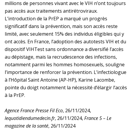
millions de personnes vivant avec le VIH n’ont toujours
Décisions
pas accès aux traitements antirétroviraux.
Paca et Corse
Inserm-Japan Society for the Promotion
Décisions relatives à l’organisation de
Dispositif éthique et autorisation de
L’introduction de la PrEP a marqué un progrès
of Science (JSPS)
Appel à propositions
l’Inserm
projet
significatif dans la prévention, mais son accès reste
pour un séminaire conjoint en France en
En bref
La DR Paca et Corse en bref
limité, avec seulement 15% des individus éligibles qui y
2027
Décisions relatives aux unités depuis
ont accès. En France, l’adoption des autotests VIH et du
Cadre éthique de la recherche animale
2009
Inserm-National Science and
dispositif VIHTest sans ordonnance a diversifié l’accès
En pratique
Technology Council (NSTC) de Taïwan
au dépistage, mais la recrudescence des infections,
Conduire un projet utilisant des animaux
Programmes Mobilités exploratoires et
notamment parmi les hommes homosexuels, souligne
à des fins scientifiques
séminaires conjoints 2026
l’importance de renforcer la prévention. L’infectiologue
La prévention dans ma DR
à l’Hôpital Saint Antoine (AP-HP), Karine Lacombe,
Groupe Organismes modèles et
pointe du doigt notamment la nécessité d’élargir l’accès
ressources
Appels Inserm/Iresp
à la PrEP.
Paris-IDF Centre Est
Agence France Presse Fil Eco
, 26/11/2024,
En bref
La DR Paris-IDF Centre Est en
lequotidiendumedecin.fr
, 26/11/2024,
France 5 – Le
bref
magazine de la santé
, 26/11/2024