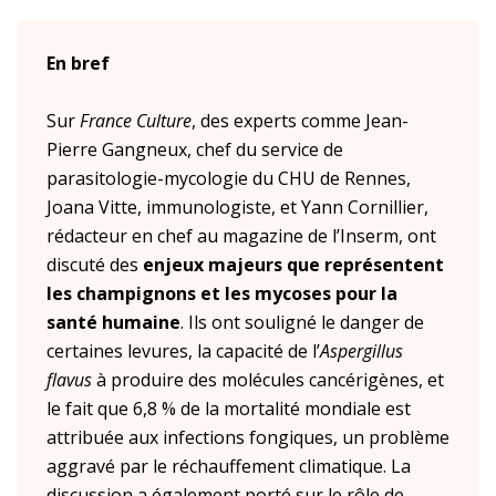
La prévention dans ma DR
En bref
Paris-IDF Centre Nord
Sur
France Culture
, des experts comme Jean-
Pierre Gangneux, chef du service de
En bref
La DR Paris-IDF Centre Nord en
parasitologie-mycologie du CHU de Rennes,
bref
Joana Vitte, immunologiste, et Yann Cornillier,
rédacteur en chef au magazine de l’Inserm, ont
La prévention dans ma DR
discuté des
enjeux majeurs que représentent
les
champignons et les mycoses pour la
santé humaine
. Ils ont souligné le danger de
Paris-IDF Sud
certaines levures, la capacité de l’
Aspergillus
flavus
à produire des molécules cancérigènes, et
le fait que 6,8 % de la mortalité mondiale est
En bref
La DR Paris-IDF Sud en bref
attribuée aux infections fongiques, un problème
aggravé par le réchauffement climatique. La
La prévention dans ma DR
discussion a également porté sur le rôle de