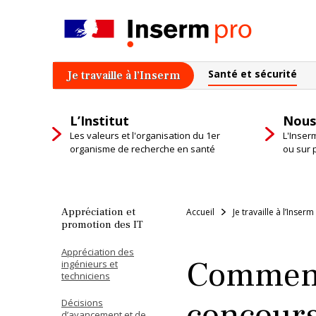
Skip
to
content
Santé et sécurité
Je travaille à l’Inserm
L’Institut
Nous
Les valeurs et l'organisation du 1er
L'Inser
organisme de recherche en santé
ou sur 
Appréciation et
Accueil
Je travaille à l’Inserm
promotion des IT
Appréciation des
Comment
ingénieurs et
techniciens
concours
Décisions
d’avancement et de