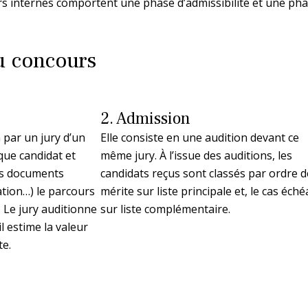
rs internes comportent une phase d’admissibilité et une pha
u concours
2. Admission
 par un jury d’un
Elle consiste en une audition devant ce
que candidat et
même jury. À l’issue des auditions, les
rs documents
candidats reçus sont classés par ordre d
ation…) le parcours
mérite sur liste principale et, le cas éché
. Le jury auditionne
sur liste complémentaire.
il estime la valeur
te.