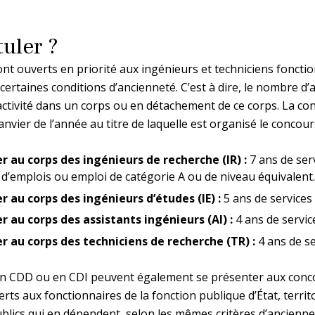
uler ?
nt ouverts en priorité aux ingénieurs et techniciens fonction
certaines conditions d’ancienneté. C’est à dire, le nombre d
activité dans un corps ou en détachement de ce corps. La co
anvier de l’année au titre de laquelle est organisé le concours
r au corps des ingénieurs de recherche (IR) :
7 ans de ser
 d’emplois ou emploi de catégorie A ou de niveau équivalent.
r au corps des ingénieurs d’études (IE) :
5 ans de services 
r au corps des assistants ingénieurs (AI) :
4 ans de service
r au corps des techniciens de recherche (TR) :
4 ans de se
s en CDD ou en CDI peuvent également se présenter aux conc
ts aux fonctionnaires de la fonction publique d’État, territo
blics qui en dépendent, selon les mêmes critères d’ancienne