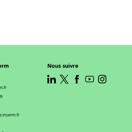
serm
Nous suivre
m.fr
fr
.inserm.fr