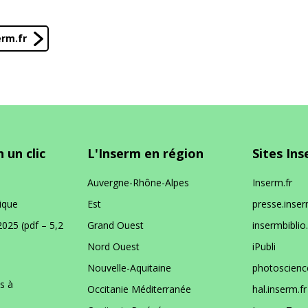
rm.fr
 un clic
L'Inserm en région
Sites In
Auvergne-Rhône-Alpes
Inserm.fr
ique
Est
presse.inser
2025 (pdf – 5,2
Grand Ouest
insermbiblio.
Nord Ouest
iPubli
Nouvelle-Aquitaine
photoscience
s à
Occitanie Méditerranée
hal.inserm.fr