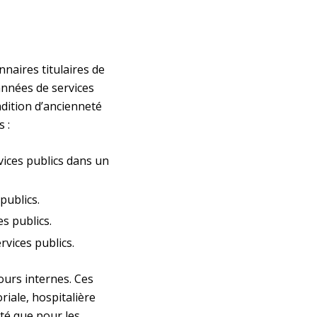
naires titulaires de
’années de services
ndition d’ancienneté
 :
vices publics dans un
publics.
s publics.
rvices publics.
ours internes. Ces
riale, hospitalière
té que pour les