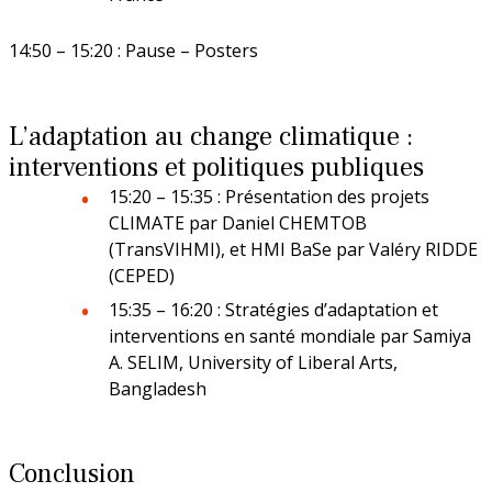
La prévention dans ma DR
14:50 – 15:20 : Pause – Posters
Paris-IDF Centre Nord
L’adaptation au change climatique :
En bref
La DR Paris-IDF Centre Nord en
interventions et politiques publiques
bref
15:20 – 15:35 : Présentation des projets
CLIMATE par Daniel CHEMTOB
(TransVIHMI), et HMI BaSe par Valéry RIDDE
La prévention dans ma DR
(CEPED)
15:35 – 16:20 : Stratégies d’adaptation et
interventions en santé mondiale par Samiya
Paris-IDF Sud
A. SELIM, University of Liberal Arts,
Bangladesh
En bref
La DR Paris-IDF Sud en bref
Conclusion
La prévention dans ma DR