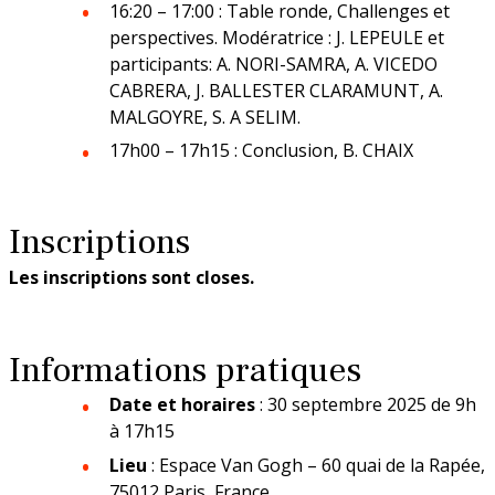
16:20 – 17:00 : Table ronde, Challenges et
perspectives. Modératrice : J. LEPEULE et
participants: A. NORI-SAMRA, A. VICEDO
Siège
CABRERA, J. BALLESTER CLARAMUNT, A.
MALGOYRE, S. A SELIM.
En bref
La DR Siège en bref
17h00 – 17h15 : Conclusion, B. CHAIX
En pratique
Inscriptions
Les inscriptions sont closes.
La prévention dans ma DR
Informations pratiques
Date et horaires
: 30 septembre 2025 de 9h
à 17h15
Lieu
: Espace Van Gogh – 60 quai de la Rapée,
75012 Paris, France