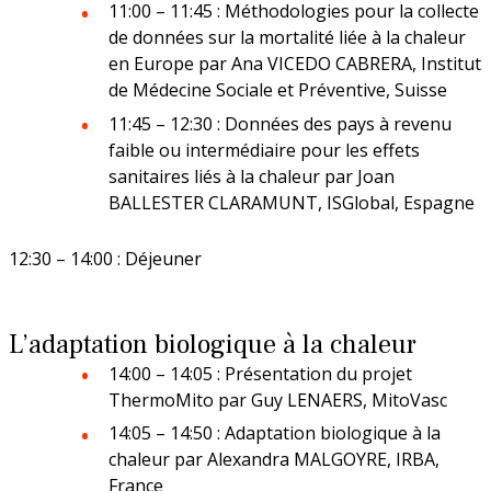
11:00 – 11:45 : Méthodologies pour la collecte
Décisions
de données sur la mortalité liée à la chaleur
Paca et Corse
Inserm-Japan Society for the Promotion
Décisions relatives à l’organisation de
en Europe par Ana VICEDO CABRERA, Institut
Dispositif éthique et autorisation de
of Science (JSPS)
Appel à propositions
l’Inserm
de Médecine Sociale et Préventive, Suisse
projet
pour un séminaire conjoint en France en
11:45 – 12:30 : Données des pays à revenu
En bref
La DR Paca et Corse en bref
2027
Décisions relatives aux unités depuis
faible ou intermédiaire pour les effets
Cadre éthique de la recherche animale
2009
sanitaires liés à la chaleur par Joan
Inserm-National Science and
En pratique
BALLESTER CLARAMUNT, ISGlobal, Espagne
Technology Council (NSTC) de Taïwan
Conduire un projet utilisant des animaux
Programmes Mobilités exploratoires et
à des fins scientifiques
12:30 – 14:00 : Déjeuner
séminaires conjoints 2026
La prévention dans ma DR
Groupe Organismes modèles et
ressources
Appels Inserm/Iresp
L’adaptation biologique à la chaleur
Paris-IDF Centre Est
14:00 – 14:05 : Présentation du projet
ThermoMito par Guy LENAERS, MitoVasc
En bref
La DR Paris-IDF Centre Est en
14:05 – 14:50 : Adaptation biologique à la
bref
chaleur par Alexandra MALGOYRE, IRBA,
France