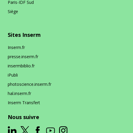
Paris-IDF Sud
La prévention dans ma DR
Siège
Paris-IDF Centre Nord
Sites Inserm
En bref
La DR Paris-IDF Centre Nord en
Inserm.fr
bref
presse.inserm.fr
insermbiblio.fr
La prévention dans ma DR
iPubli
photoscience.inserm.fr
Paris-IDF Sud
hal.inserm.fr
Inserm Transfert
En bref
La DR Paris-IDF Sud en bref
Nous suivre
La prévention dans ma DR