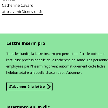
Décisions
Catherine Cavard
Paca et Corse
atip-avenir@cnrs-dir.fr
Inserm-Japan Society for the Promotion
Décisions relatives à l’organisation de
Dispositif éthique et autorisation de
of Science (JSPS)
Appel à propositions
l’Inserm
projet
pour un séminaire conjoint en France en
En bref
La DR Paca et Corse en bref
2027
Décisions relatives aux unités depuis
Cadre éthique de la recherche animale
2009
Inserm-National Science and
Lettre Inserm pro
En pratique
Technology Council (NSTC) de Taïwan
Conduire un projet utilisant des animaux
Programmes Mobilités exploratoires et
à des fins scientifiques
Tous les lundis, la lettre Inserm pro permet de faire le point sur
séminaires conjoints 2026
La prévention dans ma DR
l'actualité professionnelle de la recherche en santé. Les personn
employées par l'Inserm reçoivent automatiquement cette lettre
Groupe Organismes modèles et
hebdomadaire à laquelle chacun peut s'abonner.
ressources
Appels Inserm/Iresp
Paris-IDF Centre Est
S'abonner à la lettre
En bref
La DR Paris-IDF Centre Est en
bref
Insermpro en un clic