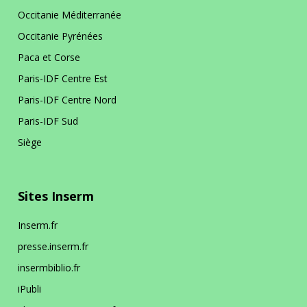
Occitanie Méditerranée
Occitanie Pyrénées
Siège
Paca et Corse
Paris-IDF Centre Est
En bref
La DR Siège en bref
Paris-IDF Centre Nord
Paris-IDF Sud
En pratique
Siège
La prévention dans ma DR
Sites Inserm
Inserm.fr
presse.inserm.fr
insermbiblio.fr
iPubli