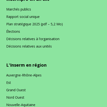
La prévention dans ma DR
Marchés publics
Rapport social unique
Paris-IDF Centre Nord
Plan stratégique 2025 (pdf – 5,2 Mo)
Élections
En bref
La DR Paris-IDF Centre Nord en
Décisions relatives à l’organisation
bref
Décisions relatives aux unités
La prévention dans ma DR
L'Inserm en région
Paris-IDF Sud
Auvergne-Rhône-Alpes
Est
En bref
La DR Paris-IDF Sud en bref
Grand Ouest
Nord Ouest
La prévention dans ma DR
Nouvelle-Aquitaine