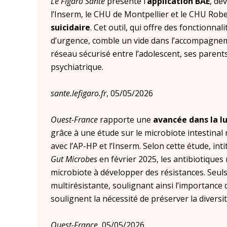
Le Figaro Santé
présente l’
application BAE
, dé
l’Inserm, le CHU de Montpellier et le CHU Rob
suicidaire
. Cet outil, qui offre des fonctionn
d’urgence, comble un vide dans l’accompagneme
réseau sécurisé entre l’adolescent, ses parent
psychiatrique.
sante.lefigaro.fr
, 05/05/2026
Ouest-France
rapporte une
avancée dans la lu
grâce à une étude sur le microbiote intestina
avec l’AP-HP et l’Inserm. Selon cette étude, int
Gut Microbes
en février 2025, les antibiotiques 
microbiote à développer des résistances. Seul
multirésistante, soulignant ainsi l’importance 
soulignent la nécessité de préserver la diversi
Ouest-France
, 05/05/2026