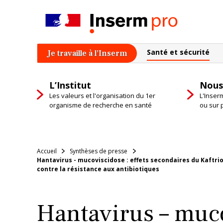
Skip
to
content
Santé et sécurité
Je travaille à l’Inserm
L’Institut
Nous
Les valeurs et l'organisation du 1er
L'Inser
organisme de recherche en santé
ou sur 
Accueil
Synthèses de presse
Hantavirus - mucoviscidose : effets secondaires du Kaftrio
contre la résistance aux antibiotiques
Hantavirus – muco