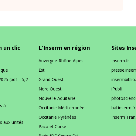
 un clic
L'Inserm en région
Sites In
Auvergne-Rhône-Alpes
Inserm.fr
ique
Est
presse.inser
2025 (pdf – 5,2
Grand Ouest
insermbiblio.
Nord Ouest
iPubli
Nouvelle-Aquitaine
photoscience
s à
Occitanie Méditerranée
hal.inserm.fr
Occitanie Pyrénées
Inserm Tran
es aux unités
Paca et Corse
Paris-IDF Centre Est