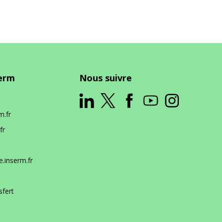
serm
Nous suivre
m.fr
fr
.inserm.fr
sfert