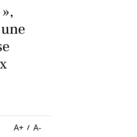
 »,
 une
se
ux
Ces boutons servent à modifier la tail
A+
A-
/